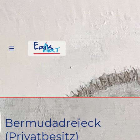
Zum
Inhalt
springen
Bermudadreieck
(Privatbesitz)